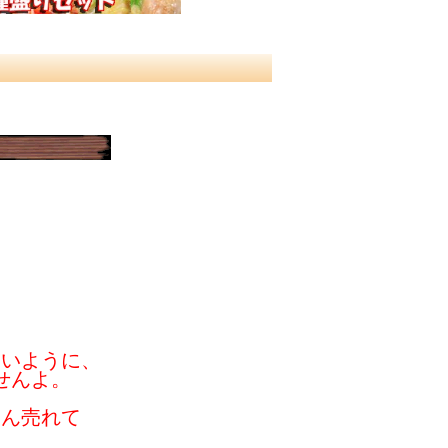
ないように、
せんよ。
さん売れて