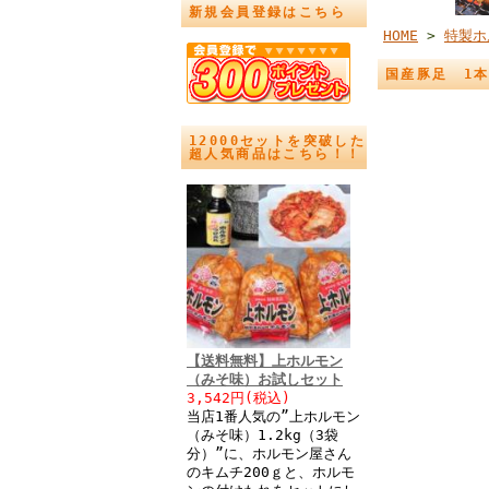
新規会員登録はこちら
HOME
>
特製ホ
国産豚足 1
12000セットを突破した
超人気商品はこちら！！
【送料無料】上ホルモン
（みそ味）お試しセット
3,542円(税込)
当店1番人気の”上ホルモン
（みそ味）1.2kg（3袋
分）”に、ホルモン屋さん
のキムチ200ｇと、ホルモ