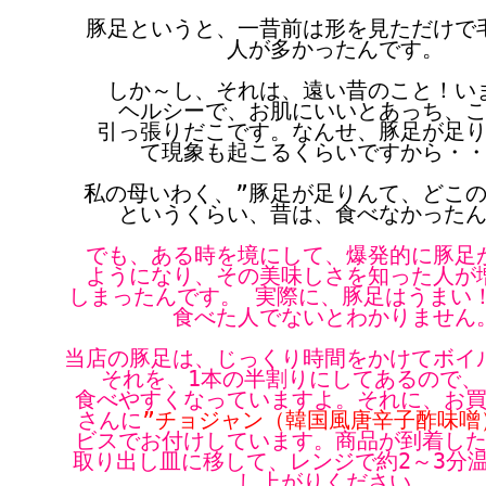
豚足というと、一昔前は形を見ただけで
人が多かったんです。
しか～し、それは、遠い昔のこと！い
ヘルシーで、お肌にいいとあっち、
引っ張りだこです。なんせ、豚足が足
て現象も起こるくらいですから・
私の母いわく、”豚足が足りんて、どこの
というくらい、昔は、食べなかった
でも、ある時を境にして、爆発的に豚足
ようになり、その美味しさを知った人が
しまったんです。 実際に、豚足はうまい
食べた人でないとわかりません
当店の豚足は、じっくり時間をかけてボイ
それを、1本の半割りにしてあるので、
食べやすくなっていますよ。それに、お
さんに
”チョジャン（韓国風唐辛子酢味噌
ビスでお付けしています。商品が到着し
取り出し皿に移して、レンジで約2～3分
し上がりください。