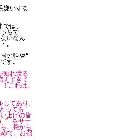
毛嫌いする
までは、
こっちで
りないなん
・・。
国の話や”
んです。
が知れ渡る
増えてきて
！！これは、
。
ルしてあり、
とっても
買い上げの皆
）”
をサー
たら、袋から
温めて、お召